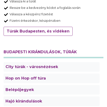
Válassza ki a túrát
Illessze be a kedvezény kódot a foglalás során
Válassza a készpénz fizetést
Fizetni érkezéskor, készpénzben
Túrák Budapesten, és vidéken
BUDAPESTI KIRÁNDULÁSOK, TÚRÁK
City túrák - városnézések
Hop on Hop off túra
Belépőjegyek
Hajó kirándulások