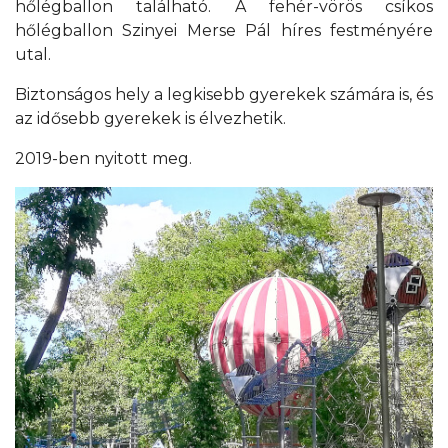
hőlégballon található. A fehér-vörös csíkos
hőlégballon Szinyei Merse Pál híres festményére
utal.
Biztonságos hely a legkisebb gyerekek számára is, és
az idősebb gyerekek is élvezhetik.
2019-ben nyitott meg.