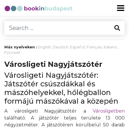
Más nyelveken :
English
,
Deutsch
,
Español
,
Français
,
Italiano
,
Русский
Városligeti Nagyjátszótér
Városligeti Nagyjátszótér:
Játszótér csúszdákkal és
mászóhelyekkel, hőlégballon
formájú mászókával a közepén
A városligeti Nagyjátszótér a
Városligetben
található. A játszótér teljes területe 13 000
négyzetméter. A játszótéren körülbelül 50 darab