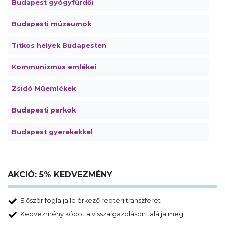
Budapest gyógyfürdői
Budapesti múzeumok
Titkos helyek Budapesten
Kommunizmus emlékei
Zsidó Műemlékek
Budapesti parkok
Budapest gyerekekkel
AKCIÓ: 5% KEDVEZMÉNY
Először foglalja le érkező reptéri transzferét
Kedvezmény kódot a visszaigazoláson találja meg