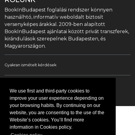
BookInBudapest foglalási rendszer könnyen
használhtó, informatív weboldalt biztosít
versenyképes árakkal. 2009-ben alapított
BookInBudapest ajánlatai között privát transzferek,
kirándulások szerepelnek Budapesten, és
Magyarországon.
Gyakran ismételt kérdések
Book In Budapest
Turista információ
We use first and third-party cookies to
Túrák & Kirándulások
Transzfer
Kapcsolat
improve your user experience depending on
your browsing habits. By continuing on our
website, you are consenting to the use of the
Website’s cookies. You’ll find more
information in Cookies policy.