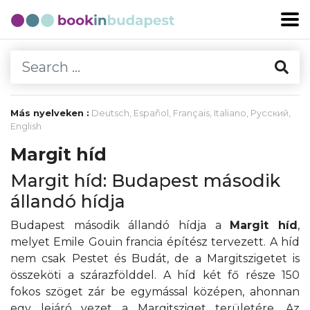
Más nyelveken :
Deutsch
,
Español
,
Français
,
Italiano
,
Русский
,
English
Margit híd
Margit híd: Budapest második
állandó hídja
Budapest második állandó hídja a
Margit híd
,
melyet Emile Gouin francia építész tervezett. A híd
nem csak Pestet és Budát, de a Margitszigetet is
összeköti a szárazfölddel. A híd két fő része 150
fokos szöget zár be egymással középen, ahonnan
egy lejáró vezet a Margitsziget területére. Az