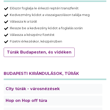
Először foglalja le érkező reptéri transzferét
Kedvezmény kódot a visszaigazoláson találja meg
Válassza ki a túrát
Illessze be a kedvezény kódot a foglalás során
Válassza a készpénz fizetést
Fizetni érkezéskor, készpénzben
Túrák Budapesten, és vidéken
BUDAPESTI KIRÁNDULÁSOK, TÚRÁK
City túrák - városnézések
Hop on Hop off túra