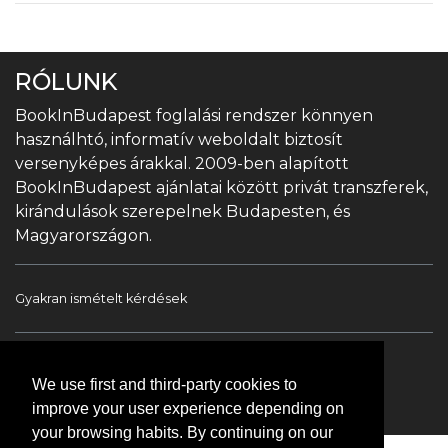
RÓLUNK
BookInBudapest foglalási rendszer könnyen
használhtó, informatív weboldalt biztosít
versenyképes árakkal. 2009-ben alapított
BookInBudapest ajánlatai között privát transzferek,
kirándulások szerepelnek Budapesten, és
Magyarországon.
Gyakran ismételt kérdések
Book In Budapest
Turista információ
We use first and third-party cookies to
Túrák & Kirándulások
Transzfer
Kapcsolat
improve your user experience depending on
your browsing habits. By continuing on our