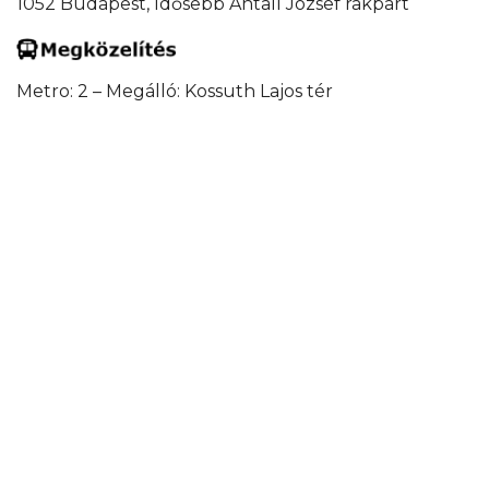
1052 Budapest, Idősebb Antall József rakpart
Metro: 2 – Megálló: Kossuth Lajos tér