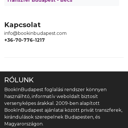
Transzfer Budapest - Bécs
Kapcsolat
info@bookinbudapest.com
+36-70-776-1217
RÓLUNK
BookInBudapest foglalási rendszer könnyen
használhtó, informatív weboldalt biztosít
versenyképes árakkal. 2009-ben alapított
BookInBudapest ajánlatai között privát transzferek,
kirándulások szerepelnek Budapesten, és
Magyarországon.