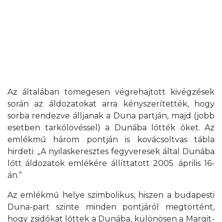
Az általában tömegesen végrehajtott kivégzések
során az áldozatokat arra kényszerítették, hogy
sorba rendezve álljanak a Duna partján, majd (jobb
esetben tarkólövéssel) a Dunába lőtték őket. Az
emlékmű három pontján is kovácsoltvas tábla
hirdeti: „A nyilaskeresztes fegyveresek által Dunába
lőtt áldozatok emlékére állíttatott 2005. április 16-
án.”
Az emlékmű helye szimbolikus, hiszen a budapesti
Duna-part szinte minden pontjáról megtörtént,
hogy zsidókat lőttek a Dunába, különösen a Margit-