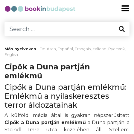
Más nyelveken :
Deutsch
,
Español
,
Français
,
Italiano
,
Русский
,
English
Cipők a Duna partján
emlékmű
Cipők a Duna partján emlékmű:
Emlékmű a nyilaskeresztes
terror áldozatainak
A külföldi média által is gyakran népszerűsített
Cipők a Duna partján emlékmű
a Duna partján, a
Steindl Imre utca közelében áll. Szellemi