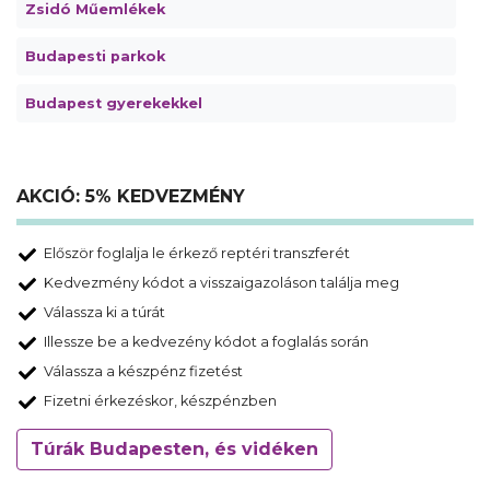
Zsidó Műemlékek
Budapesti parkok
Budapest gyerekekkel
AKCIÓ: 5% KEDVEZMÉNY
Először foglalja le érkező reptéri transzferét
Kedvezmény kódot a visszaigazoláson találja meg
Válassza ki a túrát
Illessze be a kedvezény kódot a foglalás során
Válassza a készpénz fizetést
Fizetni érkezéskor, készpénzben
Túrák Budapesten, és vidéken