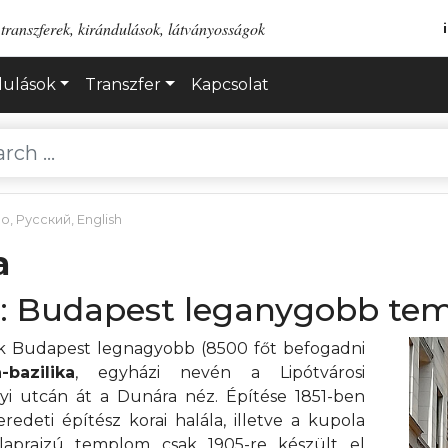
transzferek, kirándulások, látványosságok
dulások
Transzfer
Kapcsolat
no
,
Русский
,
English
a
ika: Budapest leganygobb t
ik Budapest legnagyobb (8500 főt befogadni
-bazilika
, egyházi nevén a Lipótvárosi
i utcán át a Dunára néz. Építése 1851-ben
redeti építész korai halála, illetve a kupola
laprajzú templom csak 1905-re készült el