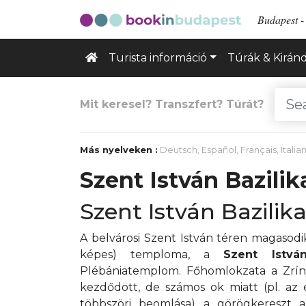
Budapest - 
Turista információ
Túrák & Kirán
Mit keresel? Transzfert? Túrát?
Más nyelveken :
Deutsch
,
Español
,
Français
,
Italia
Szent István Bazilik
Szent István Bazil
A belvárosi Szent István téren magasod
képes) temploma, a
Szent István
Plébániatemplom. Főhomlokzata a Zríny
kezdődött, de számos ok miatt (pl. az e
többszöri beomlása) a görögkereszt a