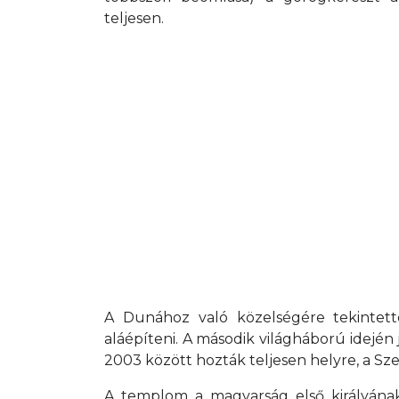
teljesen.
A Dunához való közelségére tekintette
aláépíteni. A második világháború idején
2003 között hozták teljesen helyre, a Sze
A templom a magyarság első királyának 