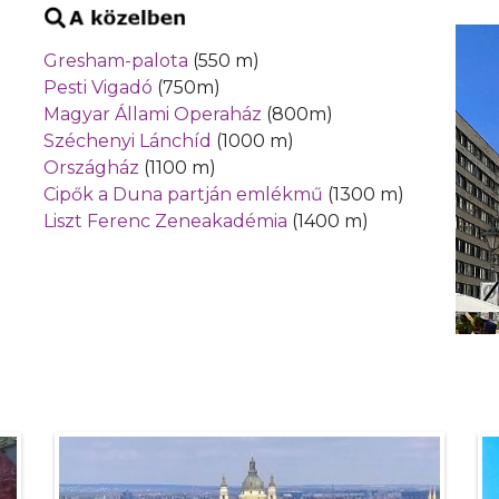
Gresham-palota
(550 m)
Pesti Vigadó
(750m)
Magyar Állami Operaház
(800m)
Széchenyi Lánchíd
(1000 m)
Országház
(1100 m)
Cipők a Duna partján emlékmű
(1300 m)
Liszt Ferenc Zeneakadémia
(1400 m)