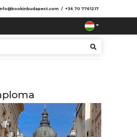
info@bookinbudapest.com
+36 70 7761217
emploma