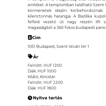
emléket. A templomban található Szent I
körmenetek idején körbehordoznak. I
kilenctonnás harangja. A Bazilika kupolá
felfelé vezető út nagy részén lift s
magasságból a 360 fokos budapesti panor
1051 Budapest, Szent István tér 1
Felnőtt: HUF 1200
Diák: HUF 1000
Kilátó, Kincstár:
Felnőtt: HUF 2200
Diák: HUF 1800