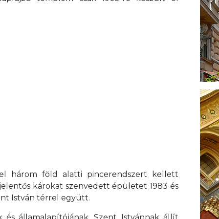
l három föld alatti pincerendszert kellett
 jelentős károkat szenvedett épületet 1983 és
nt István térrel együtt.
és államalapítójának, Szent Istvánnak állít