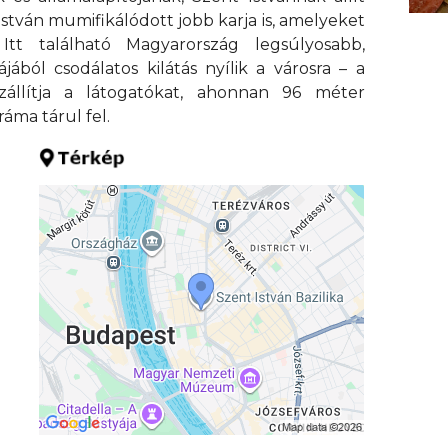
stván mumifikálódott jobb karja is, amelyeket
tt található Magyarország legsúlyosabb,
jából csodálatos kilátás nyílik a városra – a
zállítja a látogatókat, ahonnan 96 méter
áma tárul fel.