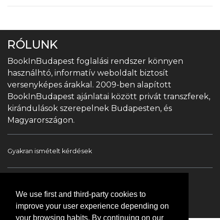
RÓLUNK
BookInBudapest foglalási rendszer könnyen
használhtó, informatív weboldalt biztosít
versenyképes árakkal. 2009-ben alapított
BookInBudapest ajánlatai között privát transzferek,
kirándulások szerepelnek Budapesten, és
Magyarországon.
Gyakran ismételt kérdések
Book In Budapest
Turista információ
We use first and third-party cookies to
Túrák & Kirándulások
Transzfer
Kapcsolat
improve your user experience depending on
your browsing habits. By continuing on our