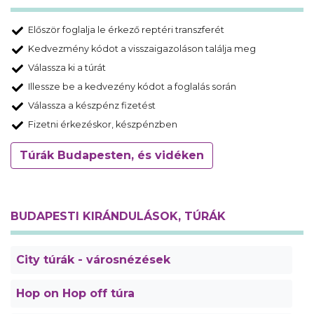
Először foglalja le érkező reptéri transzferét
Kedvezmény kódot a visszaigazoláson találja meg
Válassza ki a túrát
Illessze be a kedvezény kódot a foglalás során
Válassza a készpénz fizetést
Fizetni érkezéskor, készpénzben
Túrák Budapesten, és vidéken
BUDAPESTI KIRÁNDULÁSOK, TÚRÁK
City túrák - városnézések
Hop on Hop off túra