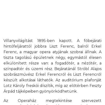
Villanyvilágítást 1895-ben kapott. A főbejárati
hintófeljárattól jobbra Liszt Ferenc, balról Erkel
Ferenc, a magyar opera atyjának szobrai állnak. A
tiszta tagolású épületnek négy, egymástól élesen
elkülönített része van: a fogadótér, a nézőtér, a
színpadtér és üzemi rész. Bejáratánál Stróbl Alajos
szobrászművész Erkel Ferencről és Liszt Ferencről
készült alkotásai láthatók. Az auditórium plafonját
Lotz Károly freskói díszítik, míg az előtérben Feszty
Árpád tájképeiben gyönyörködhetünk.
Az Operaház megtekintése szervezett