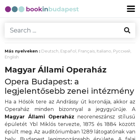
Más nyelveken :
Deutsch
,
Español
,
Français
,
Italiano
,
Русский
,
English
Magyar Állami Operaház
Opera Budapest: a
legjelentősebb zenei intézmény
Ha a Hősök tere az Andrássy út koronája, akkor az
Operaház minden bizonnyal a jegygyűrűje. A
Magyar Állami Operaház
neoreneszánsz stílusú
épületét Ybl Miklós tervezte, 1875 és 1884 között
épült meg. Az auditóriumban 1289 látogatónak van
hely. Budapest legimpozánsabb épülete. A falai