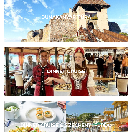
DUNAKANYAR TÚRA
DINNER CRUISE
DINNER CRUISE & SZÉCHENYI FÜRDŐ