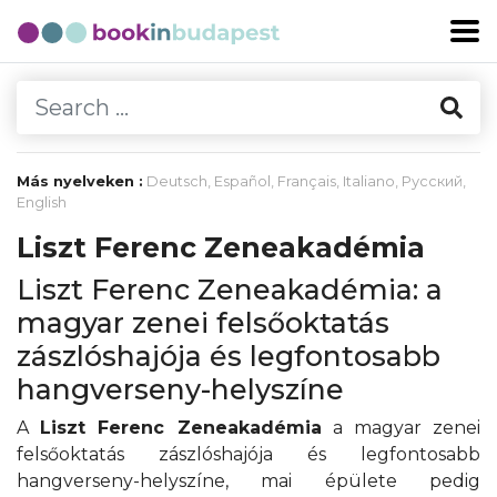
Más nyelveken :
Deutsch
,
Español
,
Français
,
Italiano
,
Русский
,
English
Liszt Ferenc Zeneakadémia
Liszt Ferenc Zeneakadémia: a
magyar zenei felsőoktatás
zászlóshajója és legfontosabb
hangverseny-helyszíne
A
Liszt Ferenc Zeneakadémia
a magyar zenei
felsőoktatás zászlóshajója és legfontosabb
hangverseny-helyszíne, mai épülete pedig