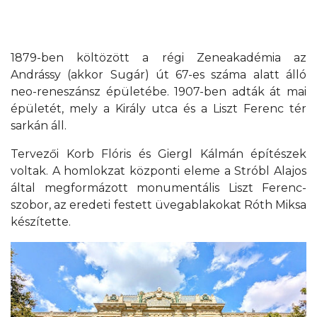
1879-ben költözött a régi Zeneakadémia az
Andrássy (akkor Sugár) út 67-es száma alatt álló
neo-reneszánsz épületébe. 1907-ben adták át mai
épületét, mely a Király utca és a Liszt Ferenc tér
sarkán áll.
Tervezői Korb Flóris és Giergl Kálmán építészek
voltak. A homlokzat központi eleme a Stróbl Alajos
által megformázott monumentális Liszt Ferenc-
szobor, az eredeti festett üvegablakokat Róth Miksa
készítette.