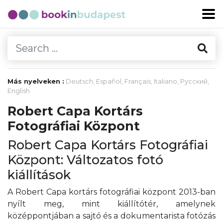
Más nyelveken :
Deutsch
,
Español
,
Français
,
Italiano
,
Русский
,
English
Robert Capa Kortárs
Fotográfiai Központ
Robert Capa Kortárs Fotográfiai
Központ: Változatos fotó
kiállítások
A Robert Capa kortárs fotográfiai központ 2013-ban
nyílt meg, mint kiállítótér, amelynek
középpontjában a sajtó és a dokumentarista fotózás