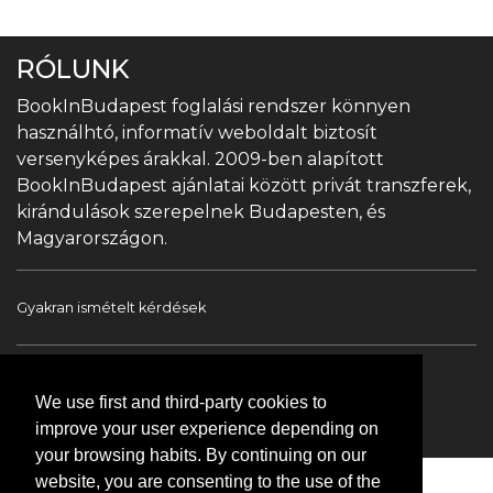
RÓLUNK
BookInBudapest foglalási rendszer könnyen
használhtó, informatív weboldalt biztosít
versenyképes árakkal. 2009-ben alapított
BookInBudapest ajánlatai között privát transzferek,
kirándulások szerepelnek Budapesten, és
Magyarországon.
Gyakran ismételt kérdések
Book In Budapest
Turista információ
We use first and third-party cookies to
Túrák & Kirándulások
Transzfer
Kapcsolat
improve your user experience depending on
your browsing habits. By continuing on our
website, you are consenting to the use of the