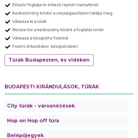
Először foglalja le érkező reptéri transzferét
Kedvezmény kódot a visszaigazoláson találja meg
Válassza ki a túrát
Illessze be a kedvezény kódot a foglalás során
Válassza a készpénz fizetést
Fizetni érkezéskor, készpénzben
Túrák Budapesten, és vidéken
BUDAPESTI KIRÁNDULÁSOK, TÚRÁK
City túrák - városnézések
Hop on Hop off túra
Belépőjegyek