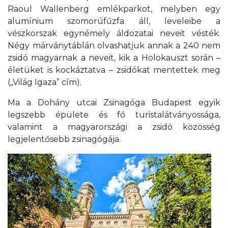
Raoul Wallenberg emlékparkot, melyben egy
alumínium szomorúfűzfa áll, leveleibe a
vészkorszak egynémely áldozatai neveit vésték.
Négy márványtáblán olvashatjuk annak a 240 nem
zsidó magyarnak a neveit, kik a Holokauszt során –
életüket is kockáztatva – zsidókat mentettek meg
(„Világ Igaza” cím).
Ma a Dohány utcai Zsinagóga Budapest egyik
legszebb épülete és fő turistalátványossága,
valamint a magyarországi a zsidó közösség
legjelentősebb zsinagógája.