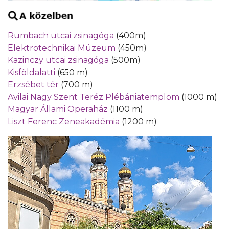
Rumbach utcai zsinagóga
(400m)
Elektrotechnikai Múzeum
(450m)
Kazinczy utcai zsinagóga
(500m)
Kisföldalatti
(650 m)
Erzsébet tér
(700 m)
Avilai Nagy Szent Teréz Plébániatemplom
(1000 m)
Magyar Állami Operaház
(1100 m)
Liszt Ferenc Zeneakadémia
(1200 m)