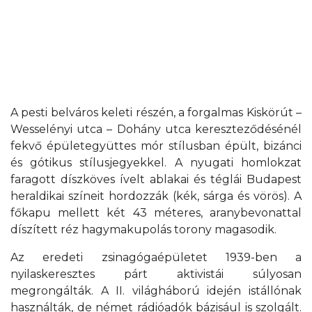
A pesti belváros keleti részén, a forgalmas Kiskörút –
Wesselényi utca – Dohány utca kereszteződésénél
fekvő épületegyüttes mór stílusban épült, bizánci
és gótikus stílusjegyekkel. A nyugati homlokzat
faragott díszköves ívelt ablakai és téglái Budapest
heraldikai színeit hordozzák (kék, sárga és vörös). A
főkapu mellett két 43 méteres, aranybevonattal
díszített réz hagymakupolás torony magasodik.
Az eredeti zsinagógaépületet 1939-ben a
nyilaskeresztes párt aktivistái súlyosan
megrongálták. A II. világháború idején istállónak
használták, de német rádióadók bázisául is szolgált.