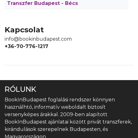
Transzfer Budapest - Bécs
Kapcsolat
info@bookinbudapest.com
+36-70-776-1217
RÓLUNK
BookInBudapest foglalási rendszer könnyen
használhtó, informatív weboldalt biztosít
versenyképes árakkal. 2009-ben alapított
BookInBudapest ajánlatai között privát transzferek,
kirándulások szerepelnek Budapesten, és
Magyarországon.