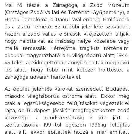
Mai fő részei a Zsinagóga, a Zsidó Múzeum
(Országos Zsidó Vallási és Történeti Gyűjtemény), a
Hősök Temploma, a Raoul Wallenberg Emlékpark
és a Zsidó Temető. Ez utóbbi jelenléte szokatlan,
hiszen a zsidó vallási előírások kifejezetten tiltják,
hogy halottaikat az imádság helye közelébe vagy
mellé temessék. Létrejötte tragikus történelmi
okokkal magyarázható: a II. világháború alatt, 1944-
45 telén a zsidó gettóban annyian haltak meg rövid
idő alatt, hogy több mint kétezer holttestet a
zsinagóga udvarán hantoltak el.
Az épület jelentős károkat szenvedett Budapest
második világháborús ostroma alatt. Ekkor még
csak a legszükségesebb felújításokat végezték el
rajta, de Budapest jócskán megfogyatkozott zsidó
közössége a rendszerváltásig is ide járt a
szertartásokra. 1991-től egészen 1996-ig felújítás
alatt állt, ekkor építették hozzá a már említett