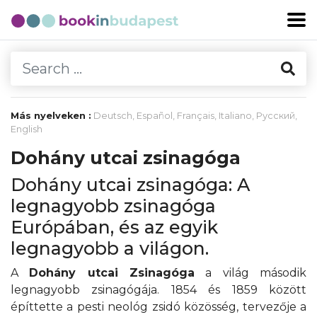
Más nyelveken :
Deutsch
,
Español
,
Français
,
Italiano
,
Русский
,
English
Dohány utcai zsinagóga
Dohány utcai zsinagóga: A
legnagyobb zsinagóga
Európában, és az egyik
legnagyobb a világon.
A
Dohány utcai Zsinagóga
a világ második
legnagyobb zsinagógája. 1854 és 1859 között
építtette a pesti neológ zsidó közösség, tervezője a