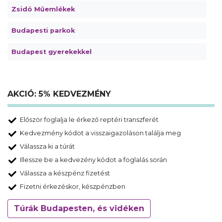
Zsidó Műemlékek
Budapesti parkok
Budapest gyerekekkel
AKCIÓ: 5% KEDVEZMÉNY
Először foglalja le érkező reptéri transzferét
Kedvezmény kódot a visszaigazoláson találja meg
Válassza ki a túrát
Illessze be a kedvezény kódot a foglalás során
Válassza a készpénz fizetést
Fizetni érkezéskor, készpénzben
Túrák Budapesten, és vidéken