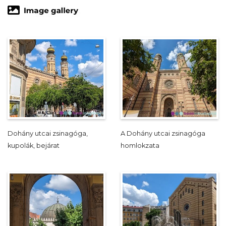
Dohány utcai zsinagóga,
A Dohány utcai zsinagóga
kupolák, bejárat
homlokzata