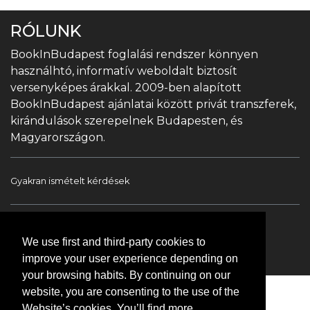
RÓLUNK
BookInBudapest foglalási rendszer könnyen
használhtó, informatív weboldalt biztosít
versenyképes árakkal. 2009-ben alapított
BookInBudapest ajánlatai között privát transzferek,
kirándulások szerepelnek Budapesten, és
Magyarországon.
Gyakran ismételt kérdések
Book In Budapest
Turista információ
We use first and third-party cookies to
Túrák & Kirándulások
Transzfer
Kapcsolat
improve your user experience depending on
your browsing habits. By continuing on our
website, you are consenting to the use of the
Website’s cookies. You’ll find more