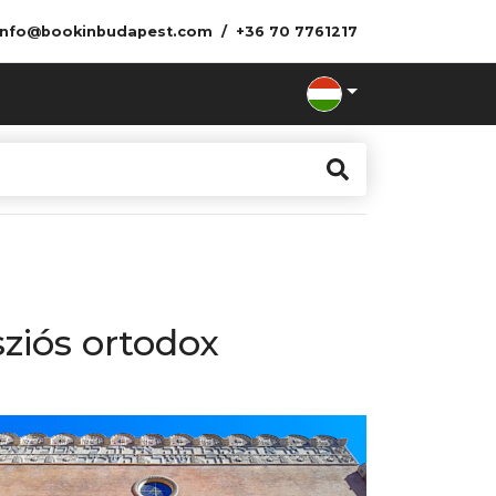
info@bookinbudapest.com
+36 70 7761217
sziós ortodox