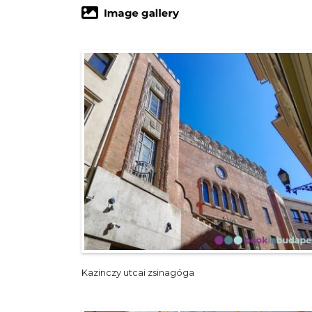
Kazinczy utcai zsinagóga