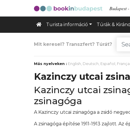
Budapest - 
Turista információ
Túrák & Kirán
Mit keresel? Transzfert? Túrát?
Más nyelveken :
English
,
Deutsch
,
Español
,
França
Kazinczy utcai zsin
Kazinczy utcai zsina
zsinagóga
A Kazinczy utcai zsinagóga a zsidó negye
A zsinagóga építése 1911-1913 zajlott. Az é