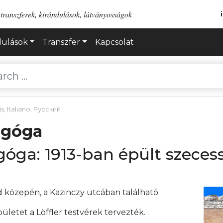
transzferek, kirándulások, látványosságok
dulások
Transzfer
Kapcsolat
is
,
Italiano
,
Русский
agóga
góga: 1913-ban épült szeces
d közepén, a Kazinczy utcában található.
pületet a Löffler testvérek tervezték. .