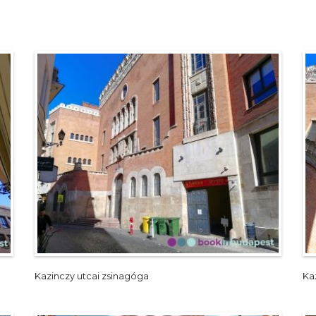
Kazinczy utcai zsinagóga
Ka