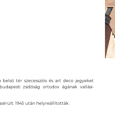
a belső tér szecessziós és art deco jegyeket
udapesti zsidóság ortodox ágának vallási-
rült. 1945 után helyreállították.