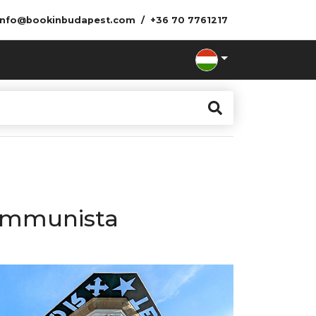
info@bookinbudapest.com
+36 70 7761217
kommunista