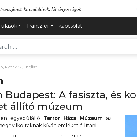
transzferek, kirándulások, látványosságok
dulások
Transzfer
Kapcsolat
no
,
Русский
,
English
m
 Budapest: A fasiszta, és 
et állító múzeum
ben egyedülálló
Terror Háza Múzeum
az
eggyilkoltaknak kíván emléket állítani.