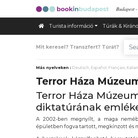
Budapest - 
Turista információ
Túrák & Kirán
Mit keresel? Transzfert? Túrát?
Más nyelveken :
Deutsch
,
Español
,
Français
,
Italia
Terror Háza Múzeu
Terror Háza Múzeum
diktatúrának emlék
A 2002-ben megnyílt, a maga nemé
épületben fogva tartott, megkínzott és m