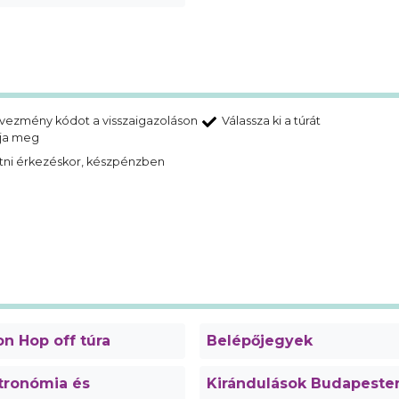
vezmény kódot a visszaigazoláson
Válassza ki a túrát
lja meg
tni érkezéskor, készpénzben
n Hop off túra
Belépőjegyek
tronómia és
Kirándulások Budapeste