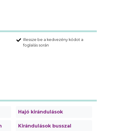
Illessze be a kedvezény kódot a
foglalás során
Hajó kirándulások
n
Kirándulások busszal