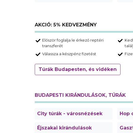
AKCIÓ: 5% KEDVEZMÉNY
Először foglalja le érkező reptéri
Ked
transzferét
talá
Válassza a készpénz fizetést
Fize
Túrák Budapesten, és vidéken
BUDAPESTI KIRÁNDULÁSOK, TÚRÁK
City túrák - városnézések
Hop o
Éjszakai kirándulások
Gasz