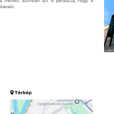
 mellett azonban azt is példázza, hogy a
bavaló.