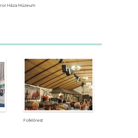
rror Háza Múzeum
Folklórest