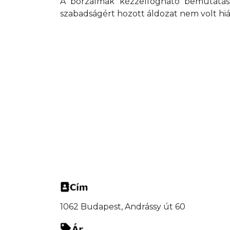
A borzalmak kézzelfogható bemutatása
szabadságért hozott áldozat nem volt hiá
1062 Budapest, Andrássy út 60