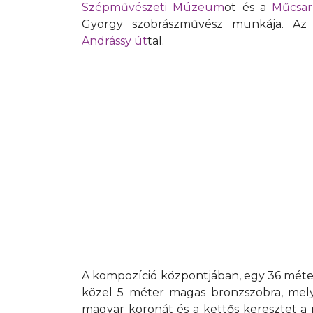
Szépművészeti Múzeum
ot és a
Műcsa
György szobrászművész munkája. Az 
Andrássy út
tal.
A kompozíció központjában, egy 36 méter
közel 5 méter magas bronzszobra, mely 
magyar koronát és a kettős keresztet a 