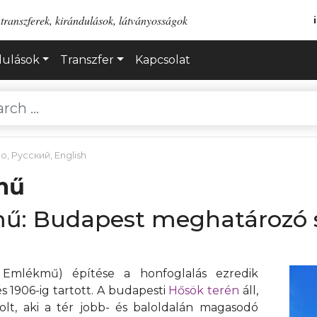
transzferek, kirándulások, látványosságok
dulások
Transzfer
Kapcsolat
no
,
Русский
,
English
mű
ű: Budapest meghatározó s
Emlékmű) építése a honfoglalás ezredik
 1906-ig tartott. A budapesti
Hősök terén
áll,
olt, aki a tér jobb- és baloldalán magasodó