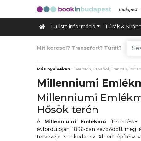
Budapest - 
Turista információ
Túrák & Kirán
Mit keresel? Transzfert? Túrát?
Más nyelveken :
Deutsch
,
Español
,
Français
,
Italia
Millenniumi Emlék
Millenniumi Emlékm
Hősök terén
A
Millenniumi Emlékmű
(Ezredéves 
évfordulóján, 1896-ban kezdődött meg, és
tervezője Schikedancz Albert építész v