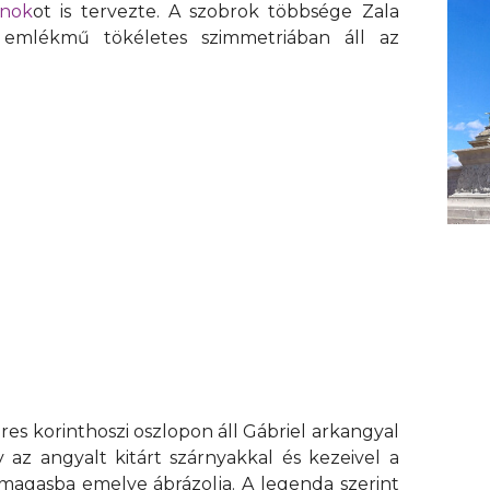
rnok
ot is tervezte. A szobrok többsége Zala
emlékmű tökéletes szimmetriában áll az
es korinthoszi oszlopon áll Gábriel arkangyal
az angyalt kitárt szárnyakkal és kezeivel a
magasba emelve ábrázolja. A legenda szerint