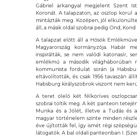
Gábriel arkangyal megjelent Szent Ist
Koronát. A talapzaton, az oszlop körül 
mintázták meg. Középen, jól elkülönülte
áll, a másik oldal szobrai pedig Ond, Kon
A talapzat előtt áll a Hősök Emlékműve,
Magyarország kormányzója. Habár meg
inspirálták, se nem valódi katonasír, 
emlékmű a második világháborúban m
kommunista fordulat során (a Habsburg
eltávolították, és csak 1956 tavaszán áll
Habsburg királyszobrok viszont nem kerül
A teret ölelő két félköríves oszlopcs
szobrai töltik meg. A két panteon tetején
Munka és a Jólét, illetve a Tudás és a 
magyar történelem szinte minden részl
éve újították fel, így ismét régi széps
látogatók. A bal oldali panteonban I. (Szen