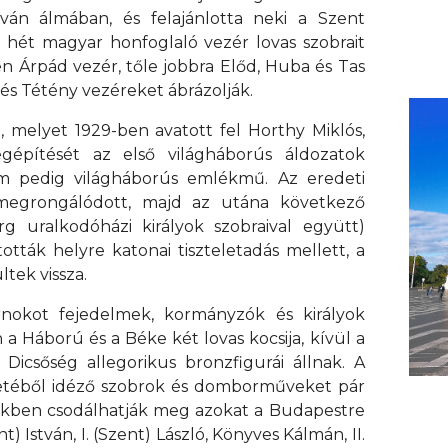
ván álmában, és felajánlotta neki a Szent
a hét magyar honfoglaló vezér lovas szobrait
n Árpád vezér, tőle jobbra Előd, Huba és Tas
d és Tétény vezéreket ábrázolják.
 melyet 1929-ben avatott fel Horthy Miklós,
építését az első világháborús áldozatok
sem pedig világháborús emlékmű. Az eredeti
egrongálódott, majd az utána következő
 uralkodóházi királyok szobraival együtt)
ították helyre katonai tiszteletadás mellett, a
tek vissza.
arnokot fejedelmek, kormányzók és királyok
 a Háború és a Béke két lovas kocsija, kívül a
Dicsőség allegorikus bronzfigurái állnak. A
etéből idéző szobrok és domborműveket pár
égükben csodálhatják meg azokat a Budapestre
t) István, I. (Szent) László, Könyves Kálmán, II.