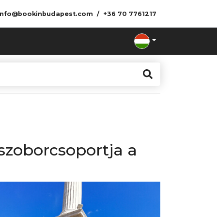
info@bookinbudapest.com
+36 70 7761217
zoborcsoportja a