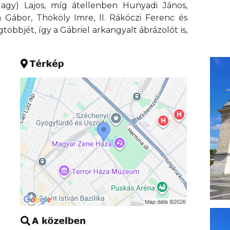
(Nagy) Lajos, míg átellenben Hunyadi János,
 Gábor, Thököly Imre, II. Rákóczi Ferenc és
gtöbbjét, így a Gábriel arkangyalt ábrázolót is,