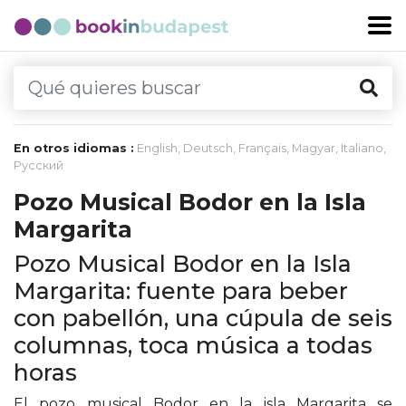
En otros idiomas :
English
,
Deutsch
,
Français
,
Magyar
,
Italiano
,
Русский
Pozo Musical Bodor en la Isla
Margarita
Pozo Musical Bodor en la Isla
Margarita: fuente para beber
con pabellón, una cúpula de seis
columnas, toca música a todas
horas
El pozo musical Bodor en la isla Margarita se