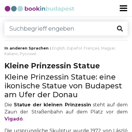
In anderen Sprachen :
English
,
Español
,
Français
,
Magyar
,
Italiano
,
Русский
Kleine Prinzessin Statue
Kleine Prinzessin Statue: eine
ikonische Statue von Budapest
am Ufer der Donau
Die
Statue der kleinen Prinzessin
steht auf dem
Zaun der Straßenbahn auf dem Platz vor dem
Vigadó
.
Die ursprüngliche Skulptur wurde 1972 von László