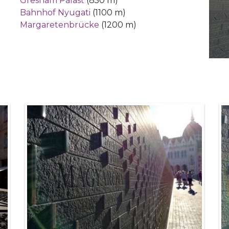
Gresham Palast
(850 m)
Bahnhof Nyugati
(1100 m)
Margaretenbrücke
(1200 m)