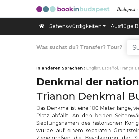
Budapest - 
Sehenswürdigkeiten
Ausflüge 
Was suchst du? Transfer? Tour?
In anderen Sprachen :
English
,
Español
,
Français
,
Denkmal der nation
Trianon Denkmal B
Das Denkmal ist eine 100 Meter lange, v
Platz abfällt. An den beiden Seitenw
Siedlungsnamen des historischen König
wurde auf einem separaten Granitstein
Ziegelgrößen die Bevölkerung der S