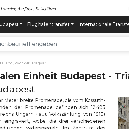
Transfer, Ausflüge, Reiseführer
Budapest
Flughafentransfer
Internationale Transf
Italiano
,
Русский
,
Magyar
alen Einheit Budapest - T
udapest
ier Meter breite Promenade, die vom Kossuth-
änden der Promenade befinden sich 12.485
reichs Ungarn (laut Volkszählung von 1913)
 eingraviert, wobei die drei verschiedenen
iedlungen widerspiegeln. Im Zentrum des