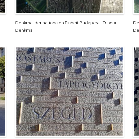
Denkmal der nationalen Einheit Budapest - Trianon
De
Denkmal
De