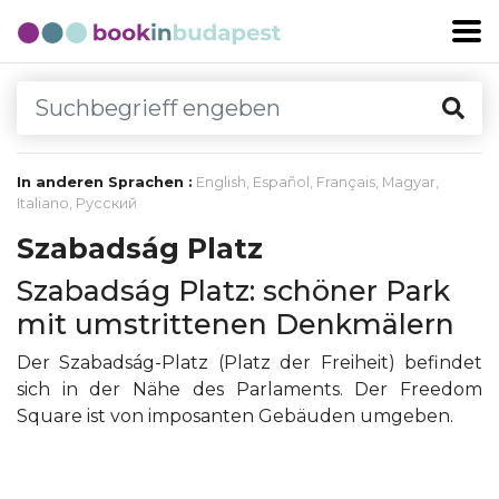
In anderen Sprachen :
English
,
Español
,
Français
,
Magyar
,
Italiano
,
Русский
Szabadság Platz
Szabadság Platz: schöner Park
mit umstrittenen Denkmälern
Der Szabadság-Platz (Platz der Freiheit) befindet
sich in der Nähe des Parlaments. Der Freedom
Square ist von imposanten Gebäuden umgeben.