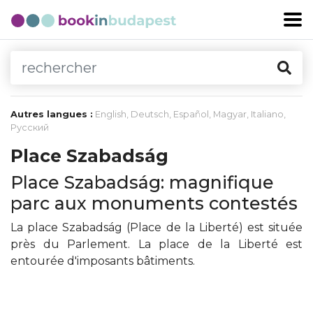
Autres langues :
English
,
Deutsch
,
Español
,
Magyar
,
Italiano
,
Русский
Place Szabadság
Place Szabadság: magnifique
parc aux monuments contestés
La place Szabadság (Place de la Liberté) est située
près du Parlement. La place de la Liberté est
entourée d'imposants bâtiments.