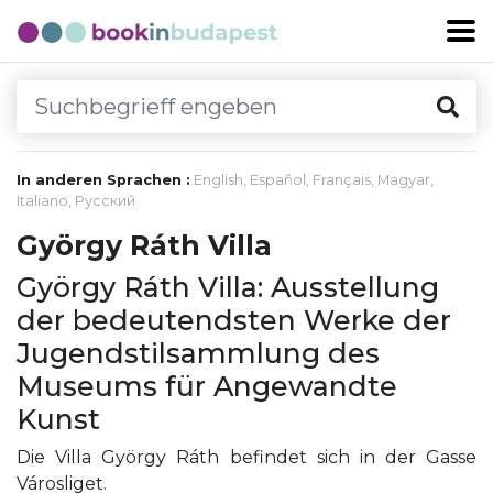
In anderen Sprachen :
English
,
Español
,
Français
,
Magyar
,
Italiano
,
Русский
György Ráth Villa
György Ráth Villa: Ausstellung
der bedeutendsten Werke der
Jugendstilsammlung des
Museums für Angewandte
Kunst
Die Villa György Ráth befindet sich in der Gasse
Városliget.