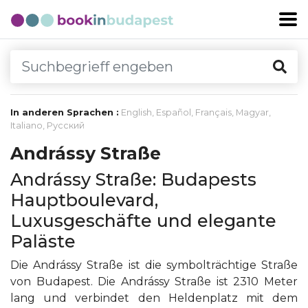
In anderen Sprachen :
English
,
Español
,
Français
,
Magyar
,
Italiano
,
Русский
Andrássy Straße
Andrássy Straße: Budapests
Hauptboulevard,
Luxusgeschäfte und elegante
Paläste
Die Andrássy Straße ist die symbolträchtige Straße
von Budapest. Die Andrássy Straße ist 2310 Meter
lang und verbindet den Heldenplatz mit dem