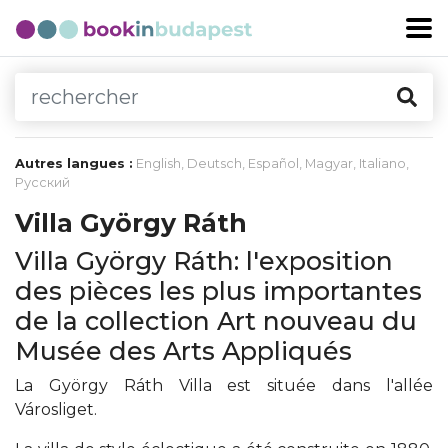
Autres langues :
English
,
Deutsch
,
Español
,
Magyar
,
Italiano
,
Русский
Villa György Ráth
Villa György Ráth: l'exposition
des pièces les plus importantes
de la collection Art nouveau du
Musée des Arts Appliqués
La György Ráth Villa est située dans l'allée
Városliget.