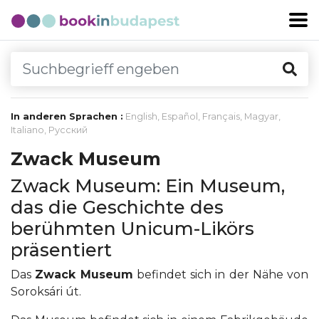
In anderen Sprachen :
English
,
Español
,
Français
,
Magyar
,
Italiano
,
Русский
Zwack Museum
Zwack Museum: Ein Museum,
das die Geschichte des
berühmten Unicum-Likörs
präsentiert
Das
Zwack Museum
befindet sich in der Nähe von
Soroksári út.