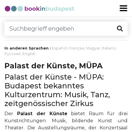
In anderen Sprachen :
Español
,
Français
,
Magyar
,
Italiano
,
Русский
,
English
Palast der Künste, MÜPA
Palast der Künste - MÜPA:
Budapest bekanntes
Kulturzentrum: Musik, Tanz,
zeitgenössischer Zirkus
Der
Palast der Künste
bietet Raum für drei
Kunstrichtungen: Musik, bildende Kunst und
Theater. Die Ausstellungsräume, der Konzertsaal