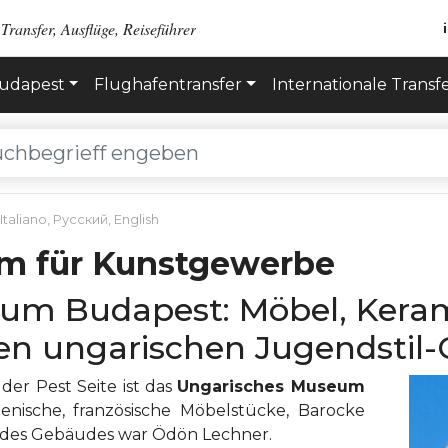
Transfer, Ausflüge, Reiseführer
Budapest
Flughafentransfer
Internationale Transf
Italiano
,
Русский
,
English
m für Kunstgewerbe
 Budapest: Möbel, Kerami
gen ungarischen Jugendstil
der Pest Seite ist das
Ungarisches Museum
lienische, französische Möbelstücke, Barocke
 des Gebäudes war Ödön Lechner.