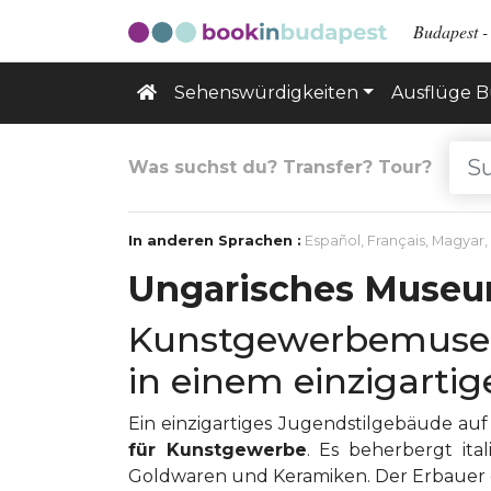
Budapest - 
Sehenswürdigkeiten
Ausflüge 
Was suchst du? Transfer? Tour?
In anderen Sprachen :
Español
,
Français
,
Magyar
,
Ungarisches Museu
Kunstgewerbemuseum
in einem einzigarti
Ein einzigartiges Jugendstilgebäude auf 
für Kunstgewerbe
. Es beherbergt ita
Goldwaren und Keramiken. Der Erbauer