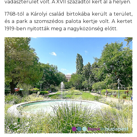
vadászterület volt. A XVII századtól kert ál a helyen.
1768-től a Károlyi család birtokába került a terület,
és a park a szomszédos palota kertje volt. A kertet
1919-ben nyitották meg a nagyközönség előtt.