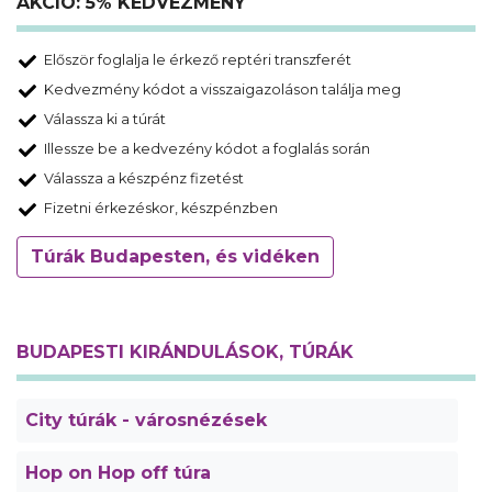
AKCIÓ: 5% KEDVEZMÉNY
Először foglalja le érkező reptéri transzferét
Kedvezmény kódot a visszaigazoláson találja meg
Válassza ki a túrát
Illessze be a kedvezény kódot a foglalás során
Válassza a készpénz fizetést
Fizetni érkezéskor, készpénzben
Túrák Budapesten, és vidéken
BUDAPESTI KIRÁNDULÁSOK, TÚRÁK
City túrák - városnézések
Hop on Hop off túra