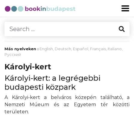
Más nyelveken :
English
,
Deutsch
,
Español
,
Français
,
Italiano
,
Русский
Károlyi-kert
Károlyi-kert: a legrégebbi
budapesti közpark
A Károlyi-kert a belváros közepén található, a
Nemzeti Múeum és az Egyetem tér közötti
területen.