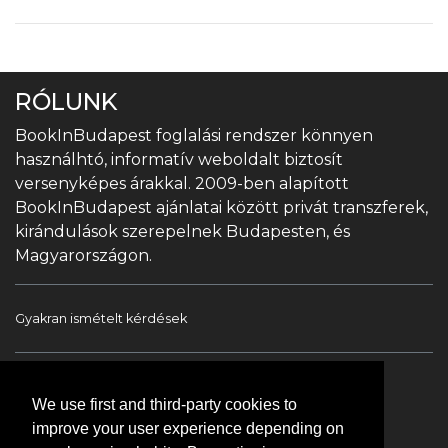
RÓLUNK
BookInBudapest foglalási rendszer könnyen
használhtó, informatív weboldalt biztosít
versenyképes árakkal. 2009-ben alapított
BookInBudapest ajánlatai között privát transzferek,
kirándulások szerepelnek Budapesten, és
Magyarországon.
Gyakran ismételt kérdések
Book In Budapest
Turista információ
We use first and third-party cookies to
Túrák & Kirándulások
Transzfer
Kapcsolat
improve your user experience depending on