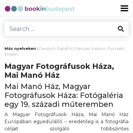
Más nyelveken :
Deutsch
,
Español
,
Français
,
Italiano
,
Русский
,
English
Magyar Fotográfusok Háza,
Mai Manó Ház
Mai Manó Ház, Magyar
Fotográfusok Háza: Fotógaléria
egy 19. századi műteremben
A Magyar Fotográfusok Háza, Mai Manó Ház
Európában egyedülálló – eredetileg is a fotográfia
céljait szolgáló többszintes