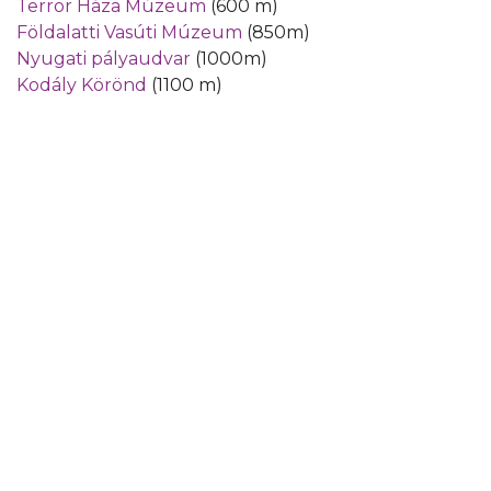
Terror Háza Múzeum
(600 m)
Földalatti Vasúti Múzeum
(850m)
Nyugati pályaudvar
(1000m)
Kodály Körönd
(1100 m)