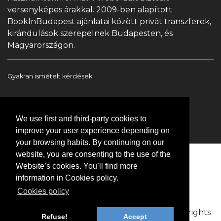
versenyképes árakkal. 2009-ben alapított
BookInBudapest ajánlatai között privát transzferek,
kirándulások szerepelnek Budapesten, és
Magyarországon.
Gyakran ismételt kérdések
Book In Budapest
Turista információ
We use first and third-party cookies to
Túrák & Kirándulások
Transzfer
Kapcsolat
improve your user experience depending on
your browsing habits. By continuing on our
website, you are consenting to the use of the
Website’s cookies. You’ll find more
information in Cookies policy.
Cookies policy
Copyright © 2009-2026 BookinBudapest | All rights
Refuse!
Accept