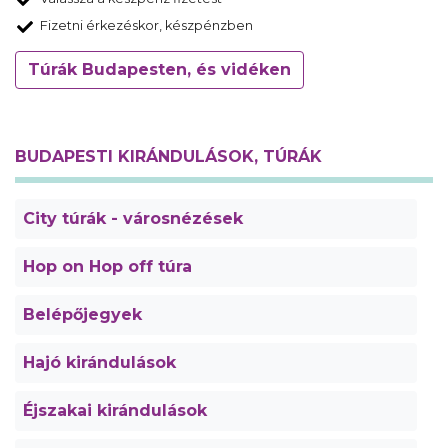
Fizetni érkezéskor, készpénzben
Túrák Budapesten, és vidéken
BUDAPESTI KIRÁNDULÁSOK, TÚRÁK
City túrák - városnézések
Hop on Hop off túra
Belépőjegyek
Hajó kirándulások
Éjszakai kirándulások