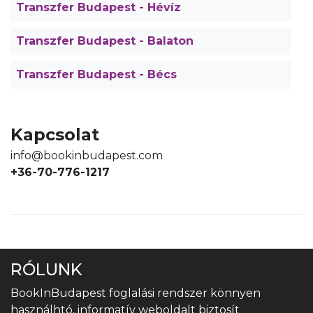
Transzfer Budapest - Hévíz
Transzfer Budapest - Balaton
Transzfer Budapest - Bécs
Kapcsolat
info@bookinbudapest.com
+36-70-776-1217
RÓLUNK
BookInBudapest foglalási rendszer könnyen
használhtó, informatív weboldalt biztosít