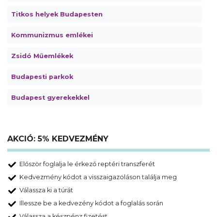
Titkos helyek Budapesten
Kommunizmus emlékei
Zsidó Műemlékek
Budapesti parkok
Budapest gyerekekkel
AKCIÓ: 5% KEDVEZMÉNY
Először foglalja le érkező reptéri transzferét
Kedvezmény kódot a visszaigazoláson találja meg
Válassza ki a túrát
Illessze be a kedvezény kódot a foglalás során
Válassza a készpénz fizetést