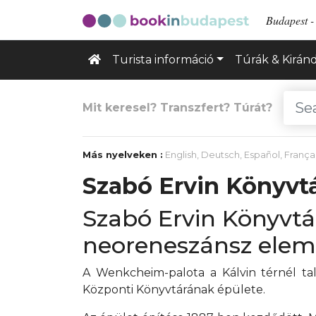
Budapest - 
Turista információ
Túrák & Kirán
Mit keresel? Transzfert? Túrát?
Más nyelveken :
English
,
Deutsch
,
Español
,
França
Szabó Ervin Könyvt
Szabó Ervin Könyvt
neoreneszánsz eleme
A Wenkcheim-palota a Kálvin térnél tal
Központi Könyvtárának épülete.