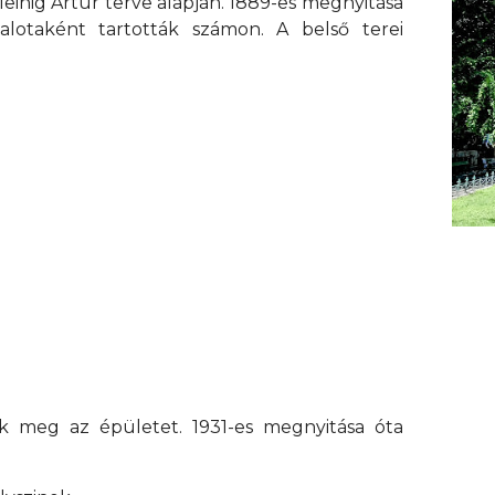
einig Artúr terve alapján. 1889-es megnyitása
lotaként tartották számon. A belső terei
k meg az épületet. 1931-es megnyitása óta