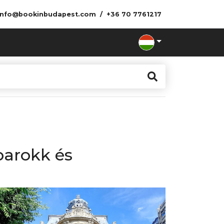
info@bookinbudapest.com
+36 70 7761217
barokk és