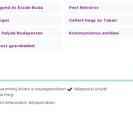
gyed és Észak-Buda
Pest Belváros
iget
Gellért-hegy és Tabán
s helyek Budapesten
Kommunizmus emlékei
est gyerekekkel
vezmény kódot a visszaigazoláson
Válassza ki a túrát
lja meg
tni érkezéskor, készpénzben