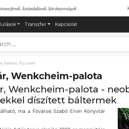
transzferek, kirándulások, látványosságok
dulások
Transzfer
Kapcsolat
is
,
Italiano
,
Русский
ár, Wenkcheim-palota
ár, Wenkcheim-palota - neo
kkel díszített báltermek
álható, ma a Fővárosi Szabó Ervin Könyvtár