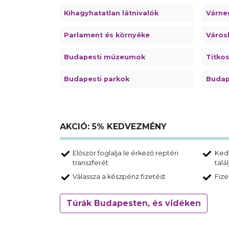
Kihagyhatatlan látnivalók
Várne
Parlament és környéke
Városl
Budapesti múzeumok
Titko
Budapesti parkok
Budap
AKCIÓ: 5% KEDVEZMÉNY
Először foglalja le érkező reptéri
Ked
transzferét
talá
Válassza a készpénz fizetést
Fize
Túrák Budapesten, és vidéken