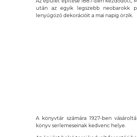
Az épület építése 1887-ben kezdődött, M
után az egyik legszebb neobarokk pa
lenyűgöző dekorációit a mai napig örzik.
A könyvtár számára 1927-ben vásároltá
könyv serlemeseinak kedvenc helye.