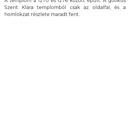
A templom a 1270 és 1276 között épült. A gótikus
Szent Klára templomból csak az oldalfal, és a
homlokzat részlete maradt fent.