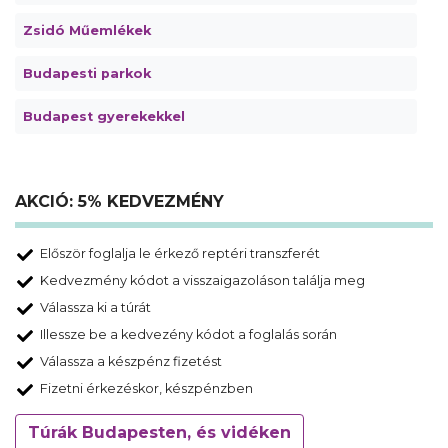
Zsidó Műemlékek
Budapesti parkok
Budapest gyerekekkel
AKCIÓ: 5% KEDVEZMÉNY
Először foglalja le érkező reptéri transzferét
Kedvezmény kódot a visszaigazoláson találja meg
Válassza ki a túrát
Illessze be a kedvezény kódot a foglalás során
Válassza a készpénz fizetést
Fizetni érkezéskor, készpénzben
Túrák Budapesten, és vidéken