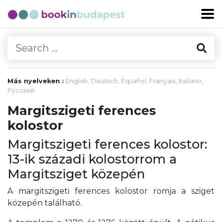
Más nyelveken :
English
,
Deutsch
,
Español
,
Français
,
Italiano
,
Русский
Margitszigeti ferences
kolostor
Margitszigeti ferences kolostor:
13-ik századi kolostorrom a
Margitsziget közepén
A margitszigeti ferences kolostor romja a sziget
közepén található.