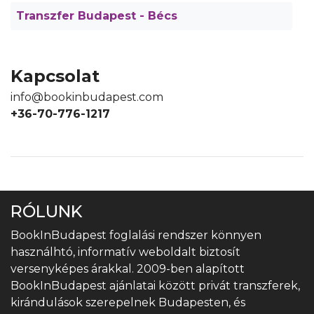
Transzfer Budapest - Bécs
Kapcsolat
info@bookinbudapest.com
+36-70-776-1217
RÓLUNK
BookInBudapest foglalási rendszer könnyen
használhtó, informatív weboldalt biztosít
versenyképes árakkal. 2009-ben alapított
BookInBudapest ajánlatai között privát transzferek,
kirándulások szerepelnek Budapesten, és