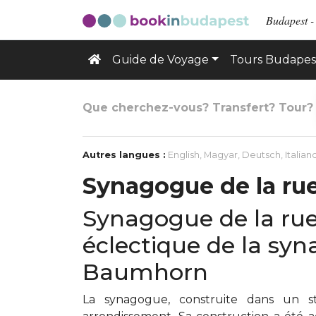
Budapest -
Guide de Voyage
Tours Budapes
Que cherchez-vous? Transfert? Tour?
Autres langues :
English
,
Magyar
,
Deutsch
,
Italian
Synagogue de la ru
Synagogue de la rue
éclectique de la sy
Baumhorn
La synagogue, construite dans un st