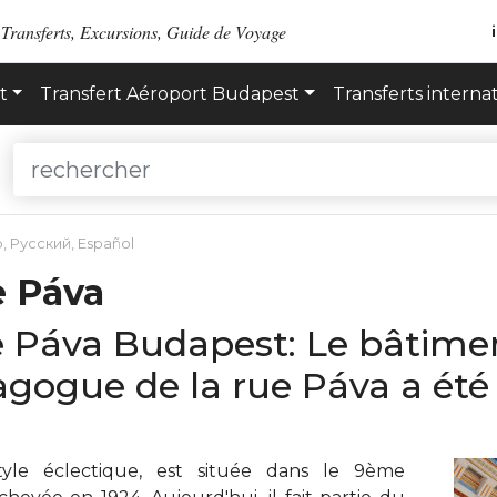
 Transferts, Excursions, Guide de Voyage
t
Transfert Aéroport Budapest
Transferts interna
o
,
Русский
,
Español
e Páva
 Páva Budapest: Le bâtimen
nagogue de la rue Páva a ét
yle éclectique, est située dans le 9ème