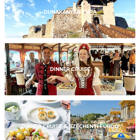
DUNAKANYAR TÚRA
DINNER CRUISE
DINNER CRUISE & SZÉCHENYI FÜRDŐ