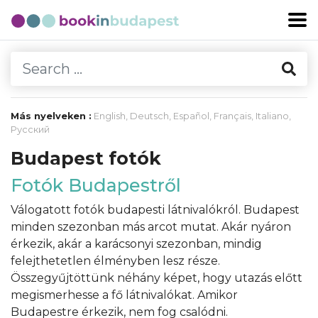
Más nyelveken :
English
,
Deutsch
,
Español
,
Français
,
Italiano
,
Русский
Budapest fotók
Fotók Budapestről
Válogatott fotók budapesti látnivalókról. Budapest
minden szezonban más arcot mutat. Akár nyáron
érkezik, akár a karácsonyi szezonban, mindig
felejthetetlen élményben lesz része.
Összegyűjtöttünk néhány képet, hogy utazás előtt
megismerhesse a fő látnivalókat. Amikor
Budapestre érkezik, nem fog csalódni.