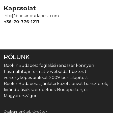
Kapcsolat
info@bookinbudapest.com
+36-70-776-1217
RÓLUNK
BookInBudapest foglalási rendszer könnyen
használhtó, informatív weboldalt biztosít
versenyképes árakkal. 2009-ben alapított
BookInBudapest ajánlatai között privát transzferek,
kirándulások szerepelnek Budapesten, és
Magyarországon.
Gyakran ismételt kérdések