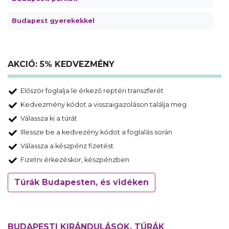
Budapest gyerekekkel
AKCIÓ: 5% KEDVEZMÉNY
Először foglalja le érkező reptéri transzferét
Kedvezmény kódot a visszaigazoláson találja meg
Válassza ki a túrát
Illessze be a kedvezény kódot a foglalás során
Válassza a készpénz fizetést
Fizetni érkezéskor, készpénzben
Túrák Budapesten, és vidéken
BUDAPESTI KIRÁNDULÁSOK, TÚRÁK