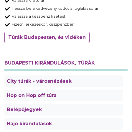
Válassza ki a túrát
Illessze be a kedvezény kódot a foglalás során
Válassza a készpénz fizetést
Fizetni érkezéskor, készpénzben
Túrák Budapesten, és vidéken
BUDAPESTI KIRÁNDULÁSOK, TÚRÁK
City túrák - városnézések
Hop on Hop off túra
Belépőjegyek
Hajó kirándulások