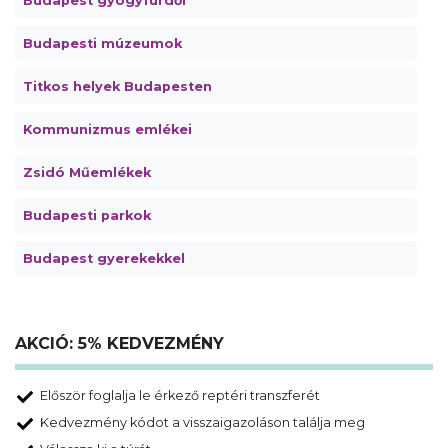
Budapest gyógyfürdői
Budapesti múzeumok
Titkos helyek Budapesten
Kommunizmus emlékei
Zsidó Műemlékek
Budapesti parkok
Budapest gyerekekkel
AKCIÓ: 5% KEDVEZMÉNY
Először foglalja le érkező reptéri transzferét
Kedvezmény kódot a visszaigazoláson találja meg