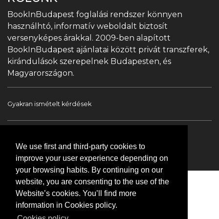
BookInBudapest foglalási rendszer könnyen
használhtó, informatív weboldalt biztosít
versenyképes árakkal. 2009-ben alapított
BookInBudapest ajánlatai között privát transzferek,
kirándulások szerepelnek Budapesten, és
Magyarországon.
Gyakran ismételt kérdések
Book In Budapest
Turista információ
We use first and third-party cookies to
Túrák & Kirándulások
Transzfer
Kapcsolat
improve your user experience depending on
your browsing habits. By continuing on our
website, you are consenting to the use of the
Website’s cookies. You’ll find more
information in Cookies policy.
Cookies policy