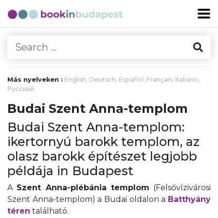
Más nyelveken :
English
,
Deutsch
,
Español
,
Français
,
Italiano
,
Русский
Budai Szent Anna-templom
Budai Szent Anna-templom:
ikertornyú barokk templom, az
olasz barokk építészet legjobb
példája in Budapest
A
Szent Anna-plébánia templom
(Felsővízivárosi
Szent Anna-templom) a Budai oldalon a
Batthyány
téren
található.