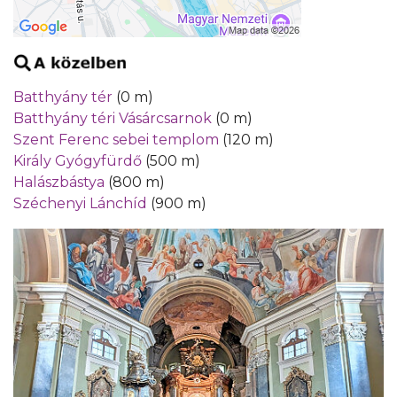
Batthyány tér
(0 m)
Batthyány téri Vásárcsarnok
(0 m)
Szent Ferenc sebei templom
(120 m)
Király Gyógyfürdő
(500 m)
Halászbástya
(800 m)
Széchenyi Lánchíd
(900 m)