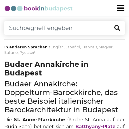
In anderen Sprachen :
English
,
Español
,
Français
,
Magyar
,
Italiano
,
Русский
Budaer Annakirche in
Budapest
Budaer Annakirche:
Doppelturm-Barockkirche, das
beste Beispiel italienischer
Barockarchitektur in Budapest
Die
St. Anne-Pfarrkirche
(Kirche St. Anna auf der
Buda-Seite) befindet sich am
Batthyány-Platz
auf