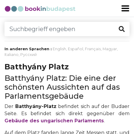
In anderen Sprachen :
English
,
Español
,
Français
,
Magyar
,
Italiano
,
Русский
Batthyány Platz
Batthyány Platz: Die eine der
schönsten Aussichten auf das
Parlamentsgebäude
Der
Batthyány-Platz
befindet sich auf der Budaer
Seite. Es befindet sich direkt gegenüber dem
Gebäude des ungarischen Parlaments
.
Auf dem Platz fanden lange Zeit Messen statt, und