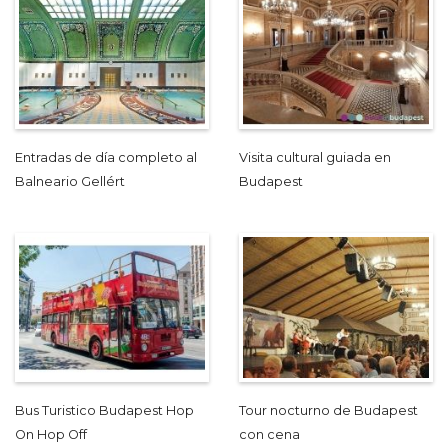
Entradas de día completo al
Visita cultural guiada en
Balneario Gellért
Budapest
Bus Turistico Budapest Hop
Tour nocturno de Budapest
On Hop Off
con cena