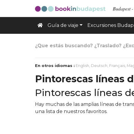
Budapest - 
Guía de viaje
Excursiones Budap
¿Que estás buscando? ¿Traslado? ¿Exc
En otros idiomas :
English
,
Deutsch
,
Français
,
Mag
Pintorescas líneas 
Pintorescas líneas 
Hay muchas de las amplias líneas de tra
una lista de nuestros favoritos.