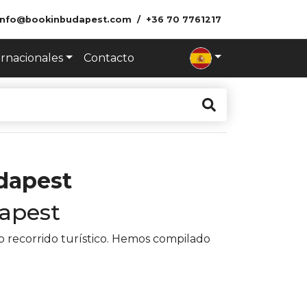
info@bookinbudapest.com
+36 70 7761217
ernacionales
Contacto
udapest
dapest
o recorrido turístico. Hemos compilado