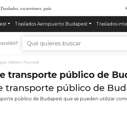
Traslados, excursiones, guía
est
Traslados Aeropuerto Budapest
Traslados int
ursión?
yar
,
Italiano
,
Русский
de transporte público de B
de transporte público de Bu
nsporte público de Budapest que se pueden utilizar com