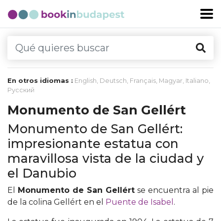
En otros idiomas :
English
,
Deutsch
,
Français
,
Magyar
,
Italiano
,
Русский
Monumento de San Gellért
Monumento de San Gellért:
impresionante estatua con
maravillosa vista de la ciudad y
el Danubio
El
Monumento de San Gellért
se encuentra al pie
de la colina Gellért en el
Puente de Isabel
.