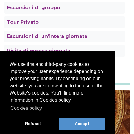
Escursioni di gruppo
Tour Privato
Escursioni di un’intera giornata
Visite di mezza giornata
We use first and third-party cookies to
improve your user experience depending on
NUOVI TOUR A BUDAPEST
your browsing habits. By continuing on our
website, you are consenting to the use of the
Website’s cookies. You’ll find more
information in Cookies policy.
Cookies policy
OPERA TOUR BUDAPEST
Refuse!
Accept