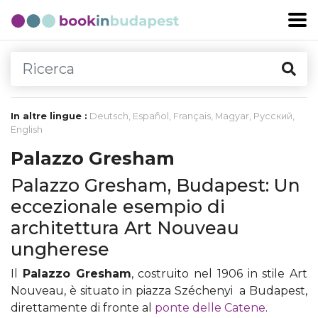
In altre lingue :
Deutsch
,
Español
,
Français
,
Magyar
,
Русский
,
English
Palazzo Gresham
Palazzo Gresham, Budapest: Un
eccezionale esempio di
architettura Art Nouveau
ungherese
Il
Palazzo Gresham
, costruito nel 1906 in stile Art
Nouveau, è situato in piazza Széchenyi a Budapest,
direttamente di fronte al
ponte delle Catene
.