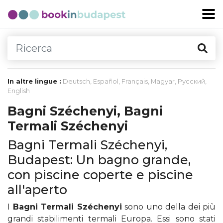
In altre lingue :
Deutsch
,
Español
,
Français
,
Magyar
,
Русский
,
English
Bagni Széchenyi, Bagni
Termali Széchenyi
Bagni Termali Széchenyi,
Budapest: Un bagno grande,
con piscine coperte e piscine
all'aperto
I
Bagni Termali Széchenyi
sono uno della dei più
grandi stabilimenti termali Europa. Essi sono stati