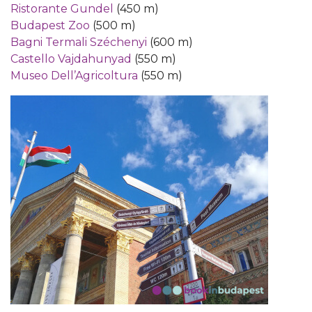
Ristorante Gundel
(450 m)
Budapest Zoo
(500 m)
Bagni Termali Széchenyi
(600 m)
Castello Vajdahunyad
(550 m)
Museo Dell’Agricoltura
(550 m)