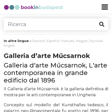
In altre lingue :
Deutsch
,
Español
,
Français
,
Magyar
,
Русский
,
English
Galleria d’arte Műcsarnok
Galleria d'arte Műcsarnok, L'arte
contemporanea in grande
edificio dal 1896
Il Galleria d’arte Műcsarnok è la galleria definitiva di
mostra per le arti contemporanee in Ungheria.
Concepito sul modello del Kunsthalles tedesco, il
palazzo neo-Rinascimentale fu eretto nel 1896, per