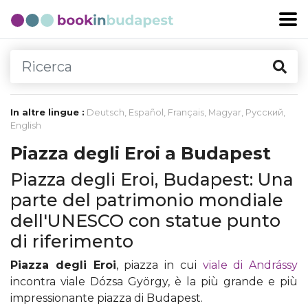
In altre lingue :
Deutsch
,
Español
,
Français
,
Magyar
,
Русский
,
English
Piazza degli Eroi a Budapest
Piazza degli Eroi, Budapest: Una
parte del patrimonio mondiale
dell'UNESCO con statue punto
di riferimento
Piazza degli Eroi
, piazza in cui
viale di Andrássy
incontra viale Dózsa György, è la più grande e più
impressionante piazza di Budapest.