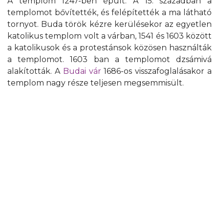
A templom 1247-ben épült. A 15. században a
templomot bővítették, és felépítették a ma látható
tornyot. Buda török kézre kerülésekor az egyetlen
katolikus templom volt a várban, 1541 és 1603 között
a katolikusok és a protestánsok közösen használták
a templomot. 1603 ban a templomot dzsámivá
alakították. A
Budai vár
1686-os visszafoglalásakor a
templom nagy része teljesen megsemmisült.