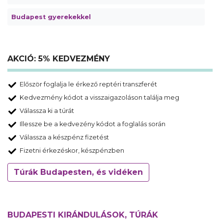
Budapest gyerekekkel
AKCIÓ: 5% KEDVEZMÉNY
Először foglalja le érkező reptéri transzferét
Kedvezmény kódot a visszaigazoláson találja meg
Válassza ki a túrát
Illessze be a kedvezény kódot a foglalás során
Válassza a készpénz fizetést
Fizetni érkezéskor, készpénzben
Túrák Budapesten, és vidéken
BUDAPESTI KIRÁNDULÁSOK, TÚRÁK