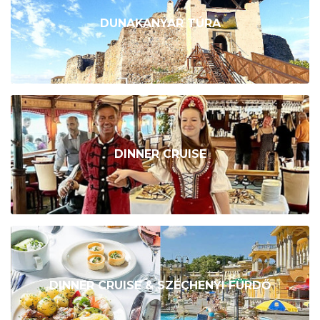
DUNAKANYAR TÚRA
DINNER CRUISE
DINNER CRUISE & SZÉCHENYI FÜRDŐ