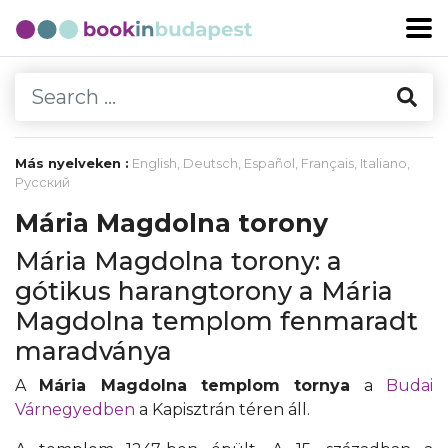
Más nyelveken :
English
,
Deutsch
,
Español
,
Français
,
Italiano
,
Русский
Mária Magdolna torony
Mária Magdolna torony: a
gótikus harangtorony a Mária
Magdolna templom fenmaradt
maradványa
A
Mária Magdolna templom tornya
a
Budai
Várnegyedben
a Kapisztrán téren áll.