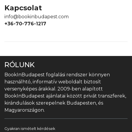
Kapcsolat
info@bookinbudapest.com
+36-70-776-1217
RÓLUNK
BookInBudapest foglalási rendszer könnyen
használhtó, informatív weboldalt biztosít
versenyképes árakkal. 2009-ben alapított
BookInBudapest ajánlatai között privát transzferek,
kirándulások szerepelnek Budapesten, és
Magyarországon.
Gyakran ismételt kérdések