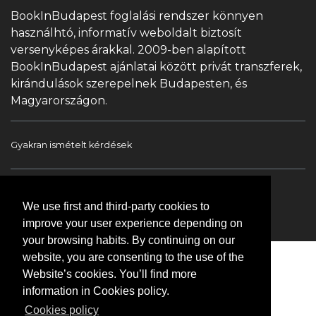
BookInBudapest foglalási rendszer könnyen
használhtó, informatív weboldalt biztosít
versenyképes árakkal. 2009-ben alapított
BookInBudapest ajánlatai között privát transzferek,
kirándulások szerepelnek Budapesten, és
Magyarországon.
Gyakran ismételt kérdések
Book In Budapest
Turista információ
We use first and third-party cookies to
Túrák & Kirándulások
Transzfer
Kapcsolat
improve your user experience depending on
your browsing habits. By continuing on our
website, you are consenting to the use of the
Website’s cookies. You’ll find more
information in Cookies policy.
Cookies policy