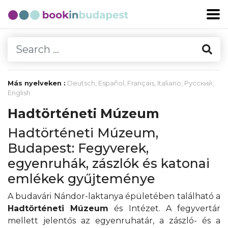
Más nyelveken :
Deutsch
,
Español
,
Français
,
Italiano
,
Русский
,
English
Hadtörténeti Múzeum
Hadtörténeti Múzeum,
Budapest: Fegyverek,
egyenruhák, zászlók és katonai
emlékek gyűjteménye
A budavári Nándor-laktanya épületében található a
Hadtörténeti Múzeum
és Intézet. A fegyvertár
mellett jelentős az egyenruhatár, a zászló- és a