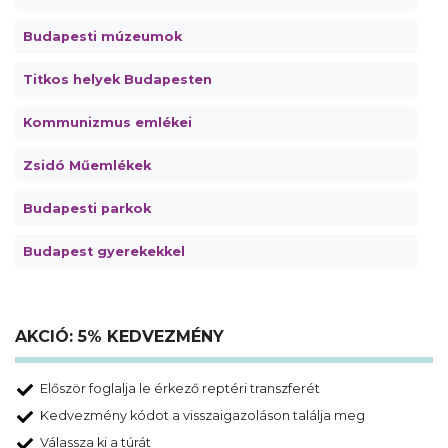
Budapesti múzeumok
Titkos helyek Budapesten
Kommunizmus emlékei
Zsidó Műemlékek
Budapesti parkok
Budapest gyerekekkel
AKCIÓ: 5% KEDVEZMÉNY
Először foglalja le érkező reptéri transzferét
Kedvezmény kódot a visszaigazoláson találja meg
Válassza ki a túrát