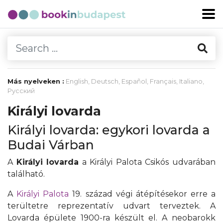
Más nyelveken :
English
,
Deutsch
,
Español
,
Français
,
Italiano
,
Русский
Királyi lovarda
Királyi lovarda: egykori lovarda a
Budai Várban
A
Királyi lovarda
a Királyi Palota Csikós udvarában
található.
A
Királyi Palota
19. század végi átépítésekor erre a
terültetre reprezentatív udvart terveztek. A
Lovarda épülete 1900-ra készült el. A neobarokk