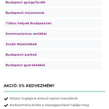
Budapest gyógyfürdői
Budapesti múzeumok
Titkos helyek Budapesten
Kommunizmus emlékei
Zsidó Műemlékek
Budapesti parkok
Budapest gyerekekkel
AKCIÓ: 5% KEDVEZMÉNY
Először foglalja le érkező reptéri transzferét
Kedvezmény kódot a visszaigazoláson találja meg