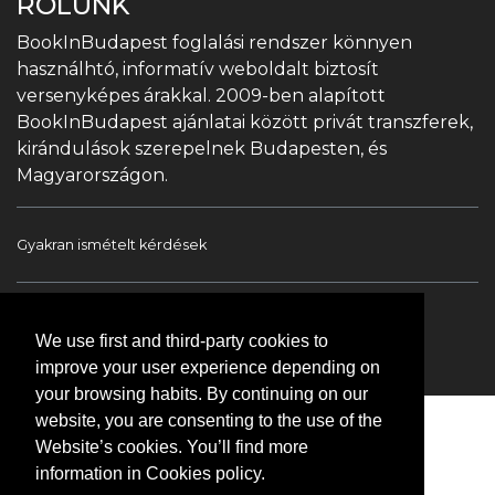
RÓLUNK
BookInBudapest foglalási rendszer könnyen
használhtó, informatív weboldalt biztosít
versenyképes árakkal. 2009-ben alapított
BookInBudapest ajánlatai között privát transzferek,
kirándulások szerepelnek Budapesten, és
Magyarországon.
Gyakran ismételt kérdések
Book In Budapest
Turista információ
We use first and third-party cookies to
Túrák & Kirándulások
Transzfer
Kapcsolat
improve your user experience depending on
your browsing habits. By continuing on our
website, you are consenting to the use of the
Website’s cookies. You’ll find more
information in Cookies policy.