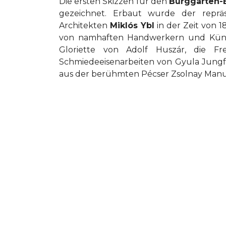
Die ersten Skizzen für den
Burggarten-
gezeichnet. Erbaut wurde der repr
Architekten
Miklós Ybl
in der Zeit von 
von namhaften Handwerkern und Künstl
Gloriette von Adolf Huszár, die F
Schmiedeeisenarbeiten von Gyula Jungf
aus der berühmten Pécser Zsolnay Manu