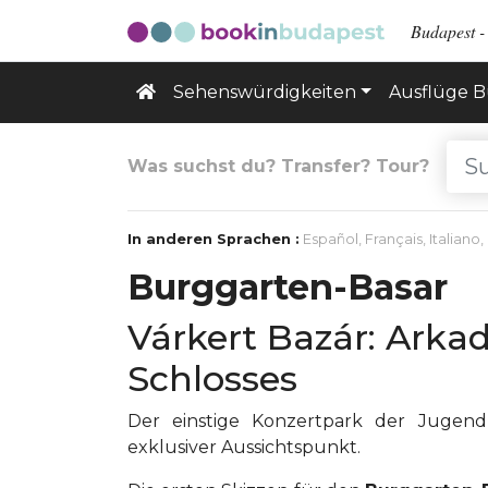
Budapest - 
Sehenswürdigkeiten
Ausflüge 
Was suchst du? Transfer? Tour?
In anderen Sprachen :
Español
,
Français
,
Italiano
,
Burggarten-Basar
Várkert Bazár: Ark
Schlosses
Der einstige Konzertpark der Jugend
exklusiver Aussichtspunkt.