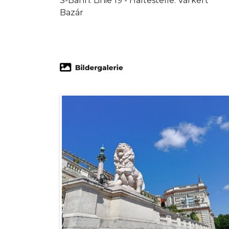
S-Bahn: Linie 19 - Haltestelle: Várkert
Bazár