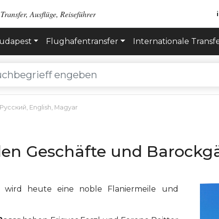
Transfer, Ausflüge, Reiseführer
Budapest
Flughafentransfer
Internationale Transf
Русский
,
English
,
Magyar
aden Geschäfte und Barockg
 wird heute eine noble Flaniermeile und