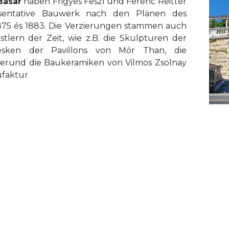
Basar
haben Frigyes Feszl und Ferenc Reitter
äsentative Bauwerk nach den Plänen des
1875 és 1883. Die Verzierungen stammen auch
ern der Zeit, wie z.B. die Skulpturen der
resken der Pavillons von Mór Than, die
erund die Baukeramiken von Vilmos Zsolnay
faktur.