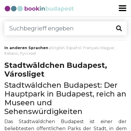
In anderen Sprachen :
English
,
Español
,
Français
,
Magyar
,
Italiano
,
Русский
Stadtwäldchen Budapest,
Városliget
Stadtwäldchen Budapest: Der
Hauptpark in Budapest, reich an
Museen und
Sehenswürdigkeiten
Das Stadtwäldchen Budapest ist einer der
beliebtesten öffentlichen Parks der Stadt, in dem