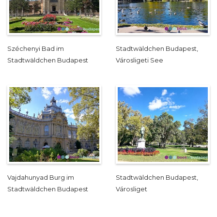
Széchenyi Bad im
Stadtwäldchen Budapest,
Stadtwäldchen Budapest
Városligeti See
Vajdahunyad Burg im
Stadtwäldchen Budapest,
Stadtwäldchen Budapest
Városliget