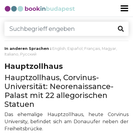
In anderen Sprachen :
English
,
Español
,
Français
,
Magyar
,
Italiano
,
Русский
Hauptzollhaus
Hauptzollhaus, Corvinus-
Universität: Neorenaissance-
Palast mit 22 allegorischen
Statuen
Das ehemalige Hauptzollhaus, heute Corvinus
University, befindet sich am Donauufer neben der
Freiheitsbrücke.