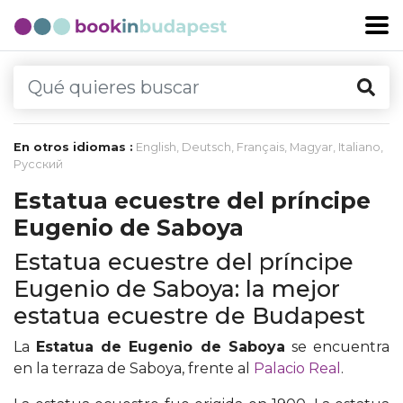
En otros idiomas :
English
,
Deutsch
,
Français
,
Magyar
,
Italiano
,
Русский
Estatua ecuestre del príncipe
Eugenio de Saboya
Estatua ecuestre del príncipe
Eugenio de Saboya: la mejor
estatua ecuestre de Budapest
La
Estatua de Eugenio de Saboya
se encuentra
en la terraza de Saboya, frente al
Palacio Real
.