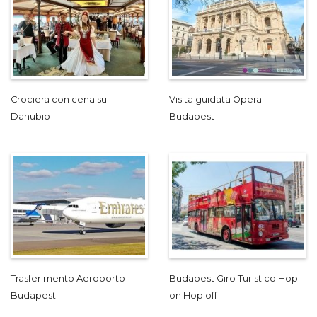
Crociera con cena sul
Visita guidata Opera
Danubio
Budapest
Trasferimento Aeroporto
Budapest Giro Turistico Hop
Budapest
on Hop off