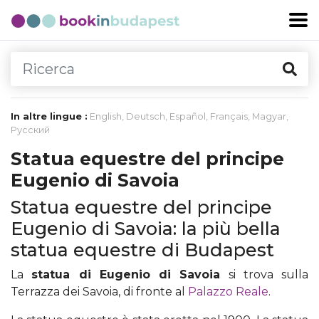
In altre lingue :
English
,
Deutsch
,
Español
,
Français
,
Magyar
,
Русский
Statua equestre del principe
Eugenio di Savoia
Statua equestre del principe
Eugenio di Savoia: la più bella
statua equestre di Budapest
La
statua di Eugenio di Savoia
si trova sulla
Terrazza dei Savoia, di fronte al
Palazzo Reale
.