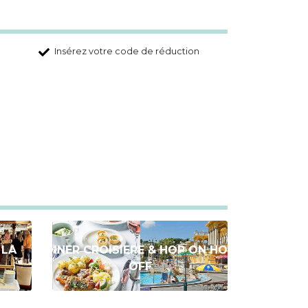
Insérez votre code de réduction
 LA
DINER CROISIERE & HOP ON HOP
OFF