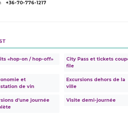
m
+36-70-776-1217
ST
its «hop-on / hop-off»
City Pass et tickets coup
file
ronomie et
Excursions dehors de la
station de vin
ville
sions d’une journée
Visite demi-journée
lète