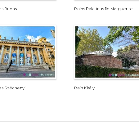
es Rudas
Bains Palatinus île Marguerite
s Széchenyi
Bain Király