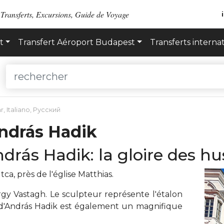
 Transferts, Excursions, Guide de Voyage
t
Transfert Aéroport Budapest
Transferts interna
r
,
Italiano
,
Русский
András Hadik
drás Hadik: la gloire des hu
tca, près de l'église Matthias.
rgy Vastagh. Le sculpteur représente l'étalon
 d'András Hadik est également un magnifique