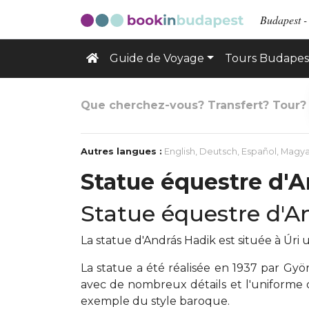
Budapest -
Guide de Voyage
Tours Budapes
Que cherchez-vous? Transfert? Tour?
Autres langues :
English
,
Deutsch
,
Español
,
Magya
Statue équestre d'
Statue équestre d'An
La statue d'András Hadik est située à Úri u
La statue a été réalisée en 1937 par Gyö
avec de nombreux détails et l'uniforme
exemple du style baroque.