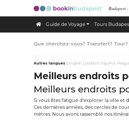
Budapest -
Guide de Voyage
Tours Budapes
Que cherchez-vous? Transfert? Tour?
Autres langues :
English
,
Deutsch
,
Español
,
Magya
Meilleurs endroits 
Meilleurs endroits p
Si vous êtes fatigué d'explorer la ville 
Ces dernières années, des cercles de cou
mètres. Nous avons rassemblé nos itinérai