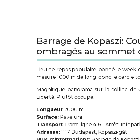
Barrage de Kopaszi: Cou
ombragés au sommet 
Lieu de repos populaire, bondé le week-e
mesure 1000 m de long, donc le cercle to
Magnifique panorama sur la colline de G
Liberté. Plutôt occupé.
Longueur
2000 m
Surface:
Pavé uni
Transport
Tram: ligne 4-6 - Arrêt: Infopar
Adresse:
1117 Budapest, Kopaszi-gát
Plus d'informations:
Barrage de Kopaszi