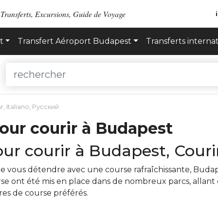
 Transferts, Excursions, Guide de Voyage
t
Transfert Aéroport Budapest
Transferts interna
r
,
Italiano
,
Русский
pour courir à Budapest
our courir à Budapest, Cour
et de vous détendre avec une course rafraîchissante, Bu
rse ont été mis en place dans de nombreux parcs, allan
res de course préférés.