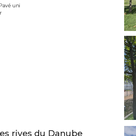
Pavé uni
r
les rives du Danube