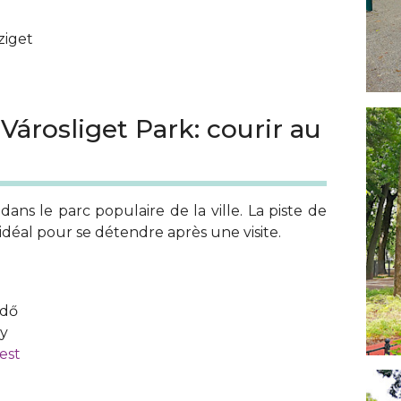
ziget
 Városliget Park: courir au
ns le parc populaire de la ville. La piste de
 idéal pour se détendre après une visite.
rdő
ny
est